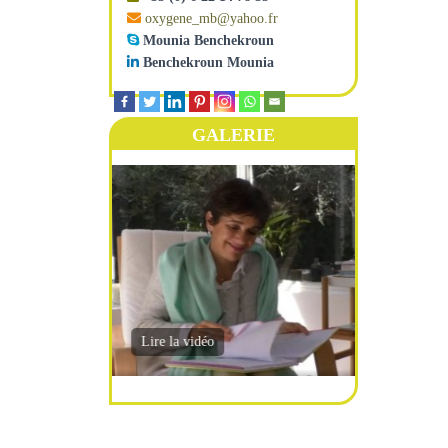
oxygene_mb@yahoo.fr
Mounia Benchekroun
Benchekroun Mounia
GALERIE
la-plus-
-une-
ntérieure
Lire la vidéo
de mon
uoi-faut-
20
-
tences-
et-cite-