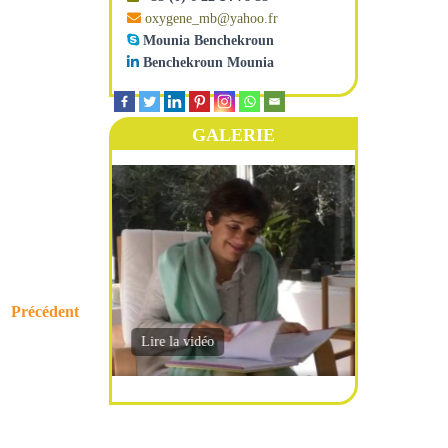
oxygene_mb@yahoo.fr
Mounia Benchekroun
Benchekroun Mounia
GALERIE
Précédent
Lire la vidéo