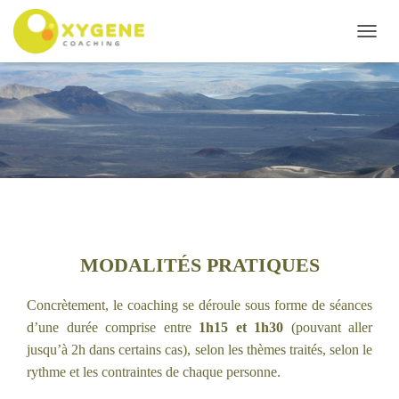
D
É
P
L
I
E
R
L
A
N
A
V
I
MODALITÉS PRATIQUES
G
A
Concrètement, le coaching se déroule sous forme de séances
T
d’une durée comprise entre
1h15 et 1h30
(pouvant aller
I
O
jusqu’à 2h dans certains cas), selon les thèmes traités, selon le
N
rythme et les contraintes de chaque personne.