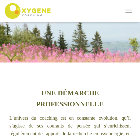
D
É
P
L
I
E
R
L
A
N
A
V
I
UNE DÉMARCHE
G
PROFESSIONNELLE
A
T
I
L’univers du coaching est en constante évolution, qu’il
O
s’agisse de ses courants de pensée qui s’enrichissent
N
régulièrement des apports de la recherche en psychologie, en