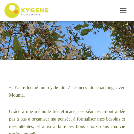
D
É
P
L
I
E
R
L
A
N
A
V
Publié par
admin2858
le
13 juin 2019
I
« J’ai effectué un cycle de 7 séances de coaching avec
G
Mounia.
A
T
I
Grâce à une méthode très efficace, ces séances m’ont aidée
O
pas à pas à organiser ma pensée, à formaliser mes besoins et
N
mes attentes, et ainsi à faire les bons choix dans ma vie
professionnelle.