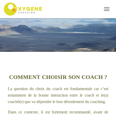
D
É
P
L
I
E
R
L
A
N
A
V
I
COMMENT CHOISIR SON COACH ?
G
A
La question du choix du coach est fondamentale car c’est
T
notamment de la bonne interaction entre le coach et le(a)
I
O
coaché(e) que va dépendre le bon déroulement du coaching.
N
Dans ce contexte, il est fortement recommandé, avant de