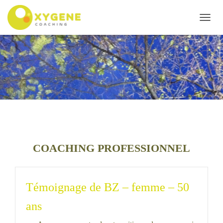
D
É
P
L
I
E
R
L
A
N
A
V
I
COACHING PROFESSIONNEL
G
A
T
Témoignage de BZ – femme – 50
I
O
ans
N